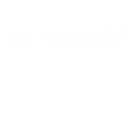
Memmert GmbH
AUF TAUCHSTAT
↓
Mehr lesen
↓
INSTITUT