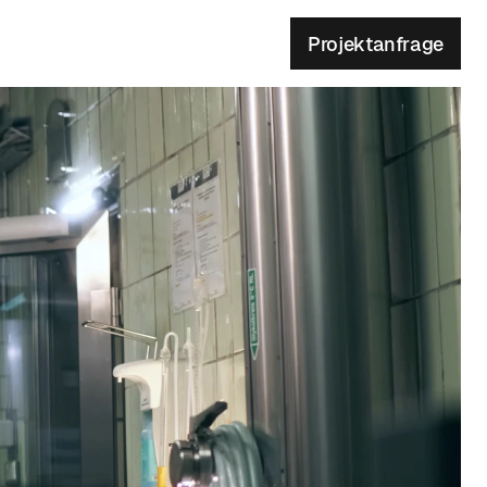
Projektanfrage